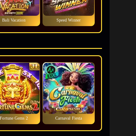
Bali Vacation
Speed Winner
Fortune Gems 2
Carnaval Fiesta