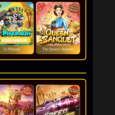
Le Pharaoh
The Queen's Banquet