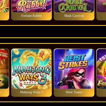
Fortune Rabbit
Mask Carnival
c
Mahjong Ways 3
Heist Stakes