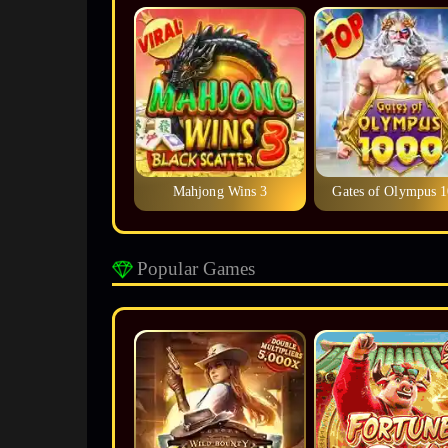
Mahjong Wins 3
Gates of Olympus 
Popular Games